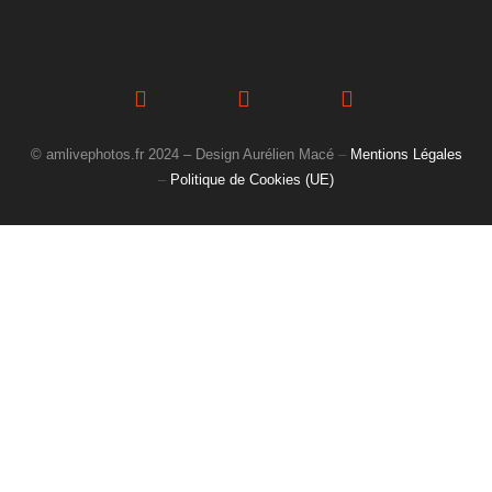
© amlivephotos.fr 2024 – Design Aurélien Macé
–
Mentions Légales
–
Politique de Cookies (UE)