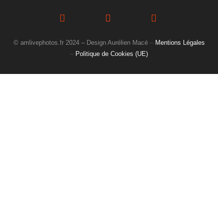
© amlivephotos.fr 2024 – Design Aurélien Macé
–
Mentions Légales
–
Politique de Cookies (UE)