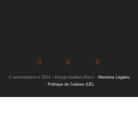
© amlivephotos.fr 2024 – Design Aurélien Macé
–
Mentions Légales
–
Politique de Cookies (UE)